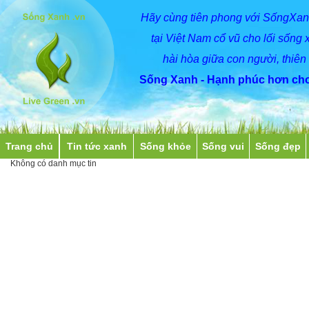
Hãy
cùng
tiên phong với SốngXan
tại Việt Nam cổ vũ cho lối sống 
hài hòa giữa con người, thiên
Sống Xanh - Hạnh phúc hơn cho
Trang chủ
Tin tức xanh
Sống khỏe
Sống vui
Sống đẹp
Không có danh mục tin