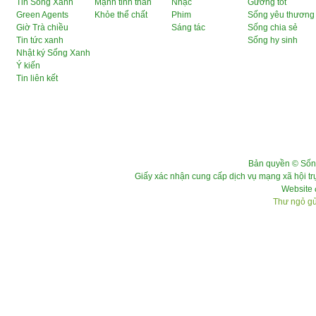
Tin Sống Xanh
Mạnh tinh thần
Nhạc
Gương tốt
Green Agents
Khỏe thể chất
Phim
Sống yêu thương
Giờ Trà chiều
Sáng tác
Sống chia sẻ
Tin tức xanh
Sống hy sinh
Nhật ký Sống Xanh
Ý kiến
Tin liên kết
Bản quyền © Sốn
Giấy xác nhận cung cấp dịch vụ mạng xã hội 
Website 
Thư ngỏ gửi