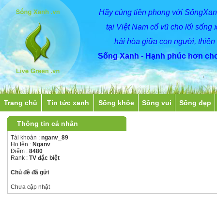
Hãy
cùng
tiên phong với SốngXan
tại Việt Nam cổ vũ cho lối sống 
hài hòa giữa con người, thiên
Sống Xanh - Hạnh phúc hơn cho
Trang chủ
Tin tức xanh
Sống khỏe
Sống vui
Sống đẹp
Thông tin cá nhân
Tài khoản :
nganv_89
Họ tên :
Nganv
Điểm :
8480
Rank :
TV đặc biệt
Chủ đề đã gửi
Chưa cập nhật