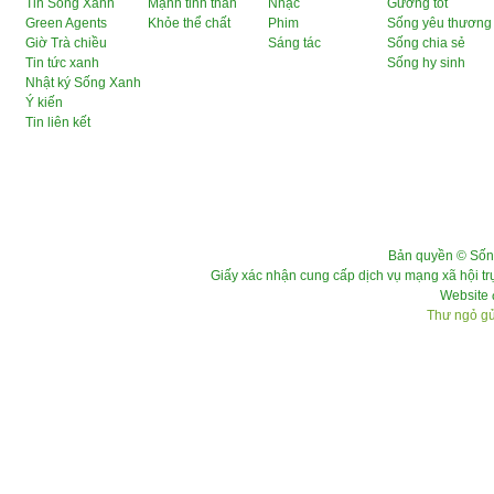
Tin Sống Xanh
Mạnh tinh thần
Nhạc
Gương tốt
Green Agents
Khỏe thể chất
Phim
Sống yêu thương
Giờ Trà chiều
Sáng tác
Sống chia sẻ
Tin tức xanh
Sống hy sinh
Nhật ký Sống Xanh
Ý kiến
Tin liên kết
Bản quyền © Sốn
Giấy xác nhận cung cấp dịch vụ mạng xã hội 
Website 
Thư ngỏ gửi