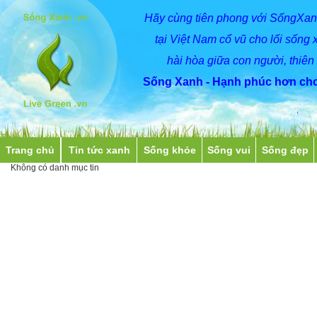
Hãy
cùng
tiên phong với SốngXan
tại Việt Nam cổ vũ cho lối sống 
hài hòa giữa con người, thiên
Sống Xanh - Hạnh phúc hơn cho
Trang chủ
Tin tức xanh
Sống khỏe
Sống vui
Sống đẹp
Không có danh mục tin