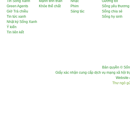
Tin Sống Xanh
Mạnh tinh thần
Nhạc
Gương tốt
Green Agents
Khỏe thể chất
Phim
Sống yêu thương
Giờ Trà chiều
Sáng tác
Sống chia sẻ
Tin tức xanh
Sống hy sinh
Nhật ký Sống Xanh
Ý kiến
Tin liên kết
Bản quyền © Sốn
Giấy xác nhận cung cấp dịch vụ mạng xã hội 
Website 
Thư ngỏ gửi