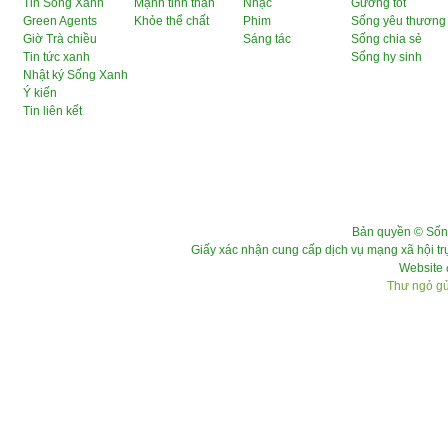
Tin Sống Xanh
Mạnh tinh thần
Nhạc
Gương tốt
Green Agents
Khỏe thể chất
Phim
Sống yêu thương
Giờ Trà chiều
Sáng tác
Sống chia sẻ
Tin tức xanh
Sống hy sinh
Nhật ký Sống Xanh
Ý kiến
Tin liên kết
Bản quyền © Sốn
Giấy xác nhận cung cấp dịch vụ mạng xã hội 
Website 
Thư ngỏ gửi