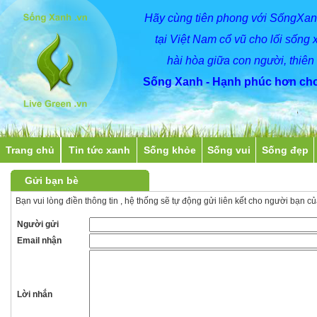
Hãy
cùng
tiên phong với SốngXan
tại Việt Nam cổ vũ cho lối sống 
hài hòa giữa con người, thiên
Sống Xanh - Hạnh phúc hơn cho
Trang chủ
Tin tức xanh
Sống khỏe
Sống vui
Sống đẹp
Gửi bạn bè
Bạn vui lòng điền thông tin , hệ thống sẽ tự động gửi liên kết cho người bạn c
Người gửi
Email nhận
Lời nhắn