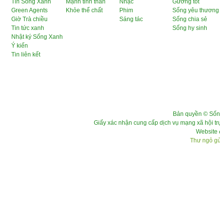
Tin Sống Xanh
Mạnh tinh thần
Nhạc
Gương tốt
Green Agents
Khỏe thể chất
Phim
Sống yêu thương
Giờ Trà chiều
Sáng tác
Sống chia sẻ
Tin tức xanh
Sống hy sinh
Nhật ký Sống Xanh
Ý kiến
Tin liên kết
Bản quyền © Sốn
Giấy xác nhận cung cấp dịch vụ mạng xã hội 
Website 
Thư ngỏ gửi