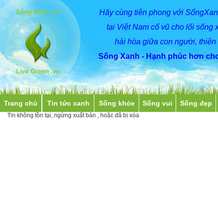
Hãy
cùng
tiên phong với SốngXan
tại Việt Nam cổ vũ cho lối sống 
hài hòa giữa con người, thiên
Sống Xanh - Hạnh phúc hơn cho
Trang chủ
Tin tức xanh
Sống khỏe
Sống vui
Sống đẹp
Tin không tồn tại, ngừng xuất bản , hoặc đã bị xóa