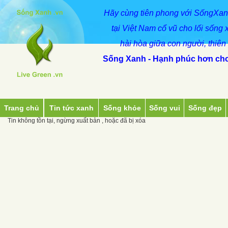
Hãy
cùng
tiên phong với SốngXan
tại Việt Nam cổ vũ cho lối sống 
hài hòa giữa con người, thiên
Sống Xanh - Hạnh phúc hơn cho
Trang chủ
Tin tức xanh
Sống khỏe
Sống vui
Sống đẹp
Tin không tồn tại, ngừng xuất bản , hoặc đã bị xóa