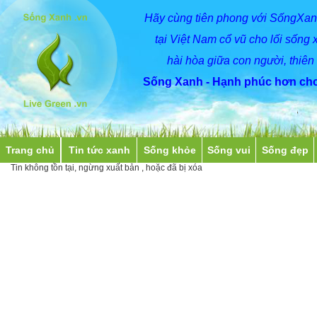
Hãy
cùng
tiên phong với SốngXan
tại Việt Nam cổ vũ cho lối sống 
hài hòa giữa con người, thiên
Sống Xanh - Hạnh phúc hơn cho
Trang chủ
Tin tức xanh
Sống khỏe
Sống vui
Sống đẹp
Tin không tồn tại, ngừng xuất bản , hoặc đã bị xóa