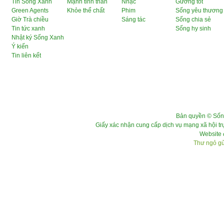
Tin Sống Xanh
Mạnh tinh thần
Nhạc
Gương tốt
Green Agents
Khỏe thể chất
Phim
Sống yêu thương
Giờ Trà chiều
Sáng tác
Sống chia sẻ
Tin tức xanh
Sống hy sinh
Nhật ký Sống Xanh
Ý kiến
Tin liên kết
Bản quyền © Sốn
Giấy xác nhận cung cấp dịch vụ mạng xã hội 
Website 
Thư ngỏ gửi