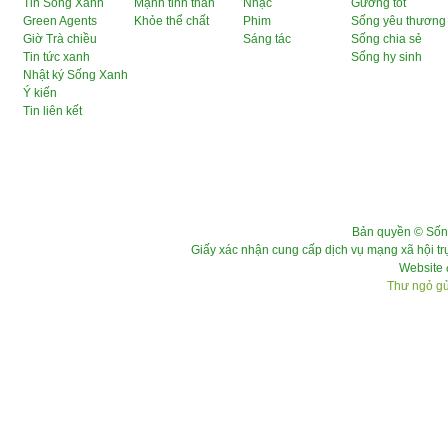
Tin Sống Xanh
Mạnh tinh thần
Nhạc
Gương tốt
Green Agents
Khỏe thể chất
Phim
Sống yêu thương
Giờ Trà chiều
Sáng tác
Sống chia sẻ
Tin tức xanh
Sống hy sinh
Nhật ký Sống Xanh
Ý kiến
Tin liên kết
Bản quyền © Sốn
Giấy xác nhận cung cấp dịch vụ mạng xã hội 
Website 
Thư ngỏ gửi