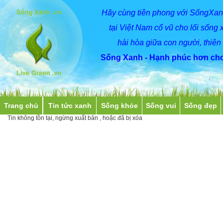
Hãy
cùng
tiên phong với SốngXan
tại Việt Nam cổ vũ cho lối sống 
hài hòa giữa con người, thiên
Sống Xanh - Hạnh phúc hơn cho
Trang chủ
Tin tức xanh
Sống khỏe
Sống vui
Sống đẹp
Tin không tồn tại, ngừng xuất bản , hoặc đã bị xóa