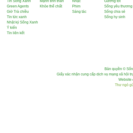
Tin Sống Xanh
Mạnh tinh thần
Nhạc
Gương tốt
Green Agents
Khỏe thể chất
Phim
Sống yêu thương
Giờ Trà chiều
Sáng tác
Sống chia sẻ
Tin tức xanh
Sống hy sinh
Nhật ký Sống Xanh
Ý kiến
Tin liên kết
Bản quyền © Sốn
Giấy xác nhận cung cấp dịch vụ mạng xã hội 
Website 
Thư ngỏ gửi