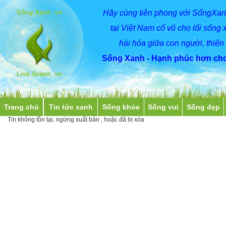
Hãy
cùng
tiên phong với SốngXan
tại Việt Nam cổ vũ cho lối sống 
hài hòa giữa con người, thiên
Sống Xanh - Hạnh phúc hơn cho
Trang chủ
Tin tức xanh
Sống khỏe
Sống vui
Sống đẹp
Tin không tồn tại, ngừng xuất bản , hoặc đã bị xóa