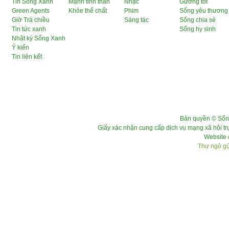
Tin Sống Xanh
Mạnh tinh thần
Nhạc
Gương tốt
Green Agents
Khỏe thể chất
Phim
Sống yêu thương
Giờ Trà chiều
Sáng tác
Sống chia sẻ
Tin tức xanh
Sống hy sinh
Nhật ký Sống Xanh
Ý kiến
Tin liên kết
Bản quyền © Sốn
Giấy xác nhận cung cấp dịch vụ mạng xã hội 
Website 
Thư ngỏ gửi