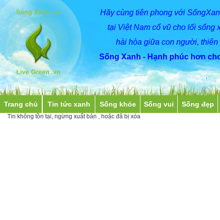
Hãy
cùng
tiên phong với SốngXan
tại Việt Nam cổ vũ cho lối sống 
hài hòa giữa con người, thiên
Sống Xanh - Hạnh phúc hơn cho
Trang chủ
Tin tức xanh
Sống khỏe
Sống vui
Sống đẹp
Tin không tồn tại, ngừng xuất bản , hoặc đã bị xóa