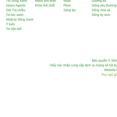
Tin Sống Xanh
Mạnh tinh thần
Nhạc
Gương tốt
Green Agents
Khỏe thể chất
Phim
Sống yêu thương
Giờ Trà chiều
Sáng tác
Sống chia sẻ
Tin tức xanh
Sống hy sinh
Nhật ký Sống Xanh
Ý kiến
Tin liên kết
Bản quyền © Sốn
Giấy xác nhận cung cấp dịch vụ mạng xã hội 
Website 
Thư ngỏ gửi