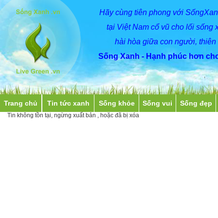
Hãy
cùng
tiên phong với SốngXan
tại Việt Nam cổ vũ cho lối sống 
hài hòa giữa con người, thiên
Sống Xanh - Hạnh phúc hơn cho
Trang chủ
Tin tức xanh
Sống khỏe
Sống vui
Sống đẹp
Tin không tồn tại, ngừng xuất bản , hoặc đã bị xóa