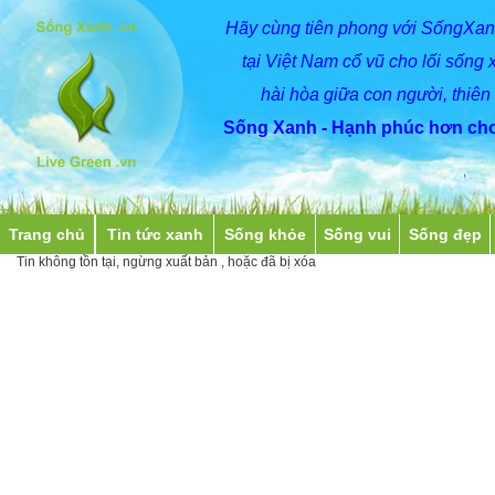
Hãy
cùng
tiên phong với SốngXan
tại Việt Nam cổ vũ cho lối sống 
hài hòa giữa con người, thiên
Sống Xanh - Hạnh phúc hơn cho
Trang chủ
Tin tức xanh
Sống khỏe
Sống vui
Sống đẹp
Tin không tồn tại, ngừng xuất bản , hoặc đã bị xóa