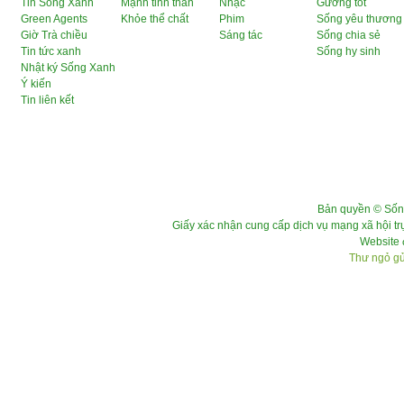
Tin Sống Xanh
Mạnh tinh thần
Nhạc
Gương tốt
Green Agents
Khỏe thể chất
Phim
Sống yêu thương
Giờ Trà chiều
Sáng tác
Sống chia sẻ
Tin tức xanh
Sống hy sinh
Nhật ký Sống Xanh
Ý kiến
Tin liên kết
Bản quyền © Sốn
Giấy xác nhận cung cấp dịch vụ mạng xã hội 
Website 
Thư ngỏ gửi