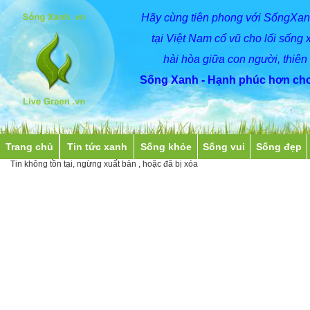
Hãy
cùng
tiên phong với SốngXan
tại Việt Nam cổ vũ cho lối sống 
hài hòa giữa con người, thiên
Sống Xanh - Hạnh phúc hơn cho
Trang chủ
Tin tức xanh
Sống khỏe
Sống vui
Sống đẹp
Tin không tồn tại, ngừng xuất bản , hoặc đã bị xóa