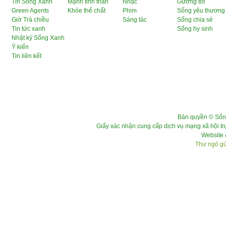
Tin Sống Xanh
Mạnh tinh thần
Nhạc
Gương tốt
Green Agents
Khỏe thể chất
Phim
Sống yêu thương
Giờ Trà chiều
Sáng tác
Sống chia sẻ
Tin tức xanh
Sống hy sinh
Nhật ký Sống Xanh
Ý kiến
Tin liên kết
Bản quyền © Sốn
Giấy xác nhận cung cấp dịch vụ mạng xã hội 
Website 
Thư ngỏ gửi